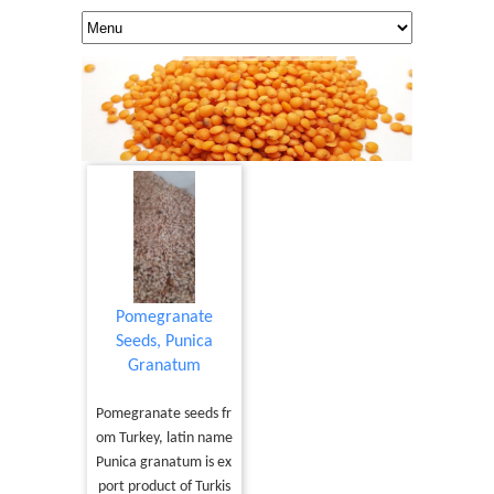
Pomegranate
Seeds, Punica
Granatum
Pomegranate seeds fr
om Turkey, latin name
Punica granatum is ex
port product of Turkis